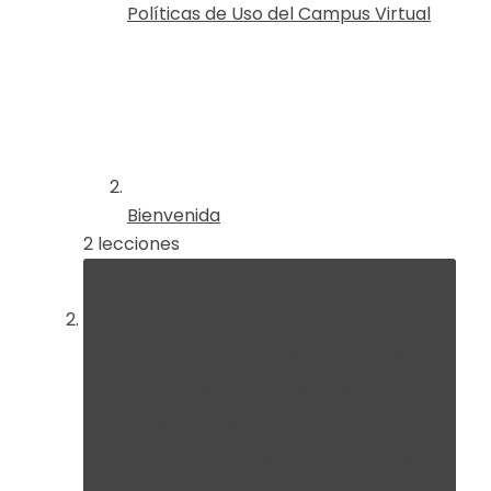
Políticas de Uso del Campus Virtual
Bienvenida
2 lecciones
Módulo 1:
Introducción a las
técnicas de
rehabilitación de
maxilares atróficos