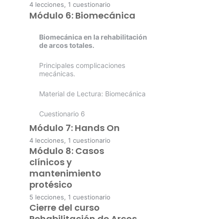
4 lecciones, 1 cuestionario
Material de Lectura: Planificación
Módulo 6: Biomecánica
Determinantes para el éxito
integral de la ténica All on Four
Cuestionario 4
clínico de la técnica All On Four.
Cuestionario 3
Biomecánica en la rehabilitación
Caso clínico.
de arcos totales.
Material de Lectura: Claves para
Principales complicaciones
el éxito clínico de la técnica All on
mecánicas.
Four
Material de Lectura: Biomecánica
Cuestionario 5
Cuestionario 6
Módulo 7: Hands On
4 lecciones, 1 cuestionario
Módulo 8: Casos
Hands On
clínicos y
Workshop: Hands On
mantenimiento
protésico
Material de Lectura: Hands On
5 lecciones, 1 cuestionario
Cierre del curso
Casos clínicos de maxilar superior
Cuestionario 7
con distintos grados de atrofia.
Rehabilitación de Arcos