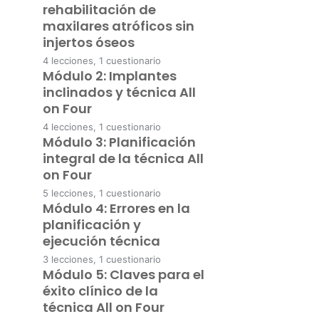
rehabilitación de
Bienvenida
maxilares atróficos sin
injertos óseos
4 lecciones, 1 cuestionario
Módulo 2: Implantes
Introducción a las técnicas de
rehabilitación de maxilares
inclinados y técnica All
atróficos sin injertos óseos
on Four
4 lecciones, 1 cuestionario
Reconstrucciones con implantes.
Módulo 3: Planificación
Implantes cigomáticos.
Reconstrucciones con implantes.
Implantes inclinados. Técnica All
integral de la técnica All
On Four.
Material de Lectura: Introducción
on Four
a las técnicas de rehabilitación de
maxilares atróficos sin injertos
5 lecciones, 1 cuestionario
All On Four. Distintas
óseos
Módulo 4: Errores en la
clasificaciones.
Desarrollo de la técnica desde la
planificación protésica, cirugía e
planificación y
instalación de la prótesis.
Cuestionario 1
Material de Lectura: Implantes
ejecución técnica
inclinados y ténica All on Four
3 lecciones, 1 cuestionario
Uso de la guía multifuncional.
Módulo 5: Claves para el
Errores en la planificación.
Cuestionario 2
éxito clínico de la
Preparación protésica previa.
Analógica y digital.
Material de Lectura: Errores en la
técnica All on Four
planificación y ejecución técnica