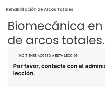
Rehabilitación de Arcos Totales
Biomecánica en l
Ant
Sig
eri
uie
or
nte
de arcos totales.
NO TIENES ACCESO A ESTA LECCIÓN
Por favor, contacta con el admini
lección.