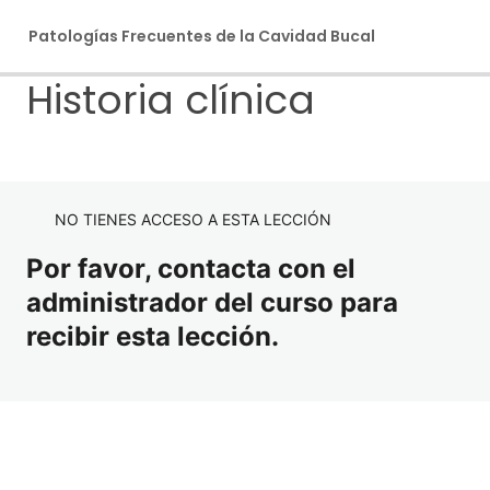
Patologías Frecuentes de la Cavidad Bucal
Historia clínica
Ant
Sig
eri
uie
or
nte
Bienvenidos
2 lecciones
Módulo 1: Historia Clínica y
Políticas de Uso del Campus Virtual
NO TIENES ACCESO A ESTA LECCIÓN
Diagnóstico
Bienvenidos al curso de Patologías
Por favor, contacta con el
Historia clínica
administrador del curso para
recibir esta lección.
Diagnóstico y metodos de exploración: Tipos de lesiones
y biopsia/citología
Caso clínico: Fibroma
Caso clínico: Pseudopapiloma
Material de lectura: Historia Clínica / Diagnóstico