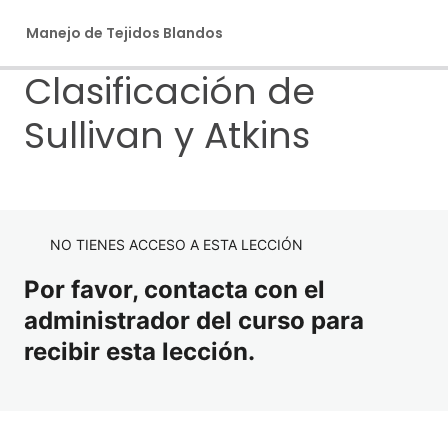
Manejo de Tejidos Blandos
Clasificación de
Ant
Sig
eri
uie
Sullivan y Atkins
or
nte
Bienvenidos al curso de Manejo de
Tejidos Blandos
2 lecciones
Módulo 1: Principios básicos
Políticas de Uso del Campus Virtual
NO TIENES ACCESO A ESTA LECCIÓN
5 lecciones, 1 cuestionario
¡Bienvenidos!
Módulo 2: Clasificación de
Etiopatiogenia
Por favor, contacta con el
Recesiones
Diagnóstico
administrador del curso para
Clasificación de Sullivan y Atkins
recibir esta lección.
Pronóstico de las alteraciones mucogingivales
Clasificación de Miller
Material de lectura: Principios básicos
Clasificación de Tarnow
Cuestionario 1